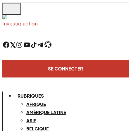
Skip
to
main
content
Facebook
Twitter
Instagram
YouTube
TikTok
Telegram
Lien
SE CONNECTER
RUBRIQUES
AFRIQUE
AMÉRIQUE LATINE
ASIE
BELGIQUE