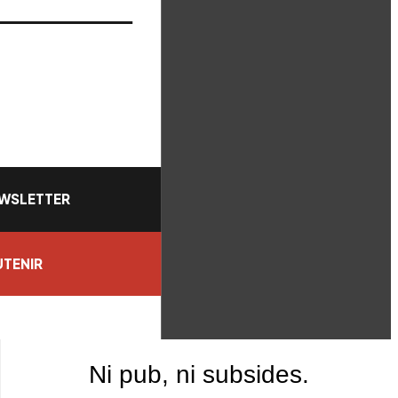
WSLETTER
TENIR
Ni pub, ni subsides.