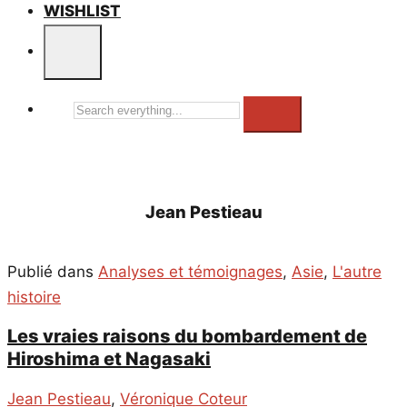
WISHLIST
Search
everything...
Jean Pestieau
Publié dans
Analyses et témoignages
,
Asie
,
L'autre
histoire
Les vraies raisons du bombardement de
Hiroshima et Nagasaki
Jean Pestieau
,
Véronique Coteur