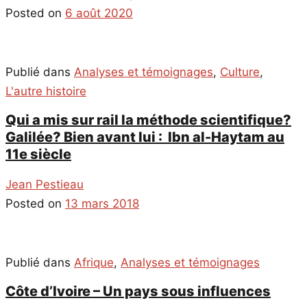
Posted on
6 août 2020
Publié dans
Analyses et témoignages
,
Culture
,
L'autre histoire
Qui a mis sur rail la méthode scientifique?
Galilée? Bien avant lui : Ibn al-Haytam au
11e siècle
Jean Pestieau
Posted on
13 mars 2018
Publié dans
Afrique
,
Analyses et témoignages
Côte d’Ivoire – Un pays sous influences