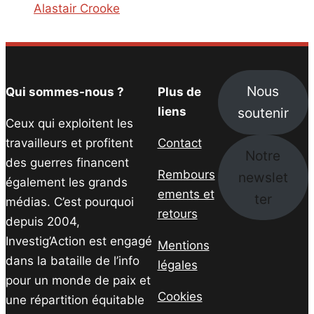
Alastair Crooke
Nous
Qui sommes-nous ?
Plus de
soutenir
liens
Ceux qui exploitent les
travailleurs et profitent
Contact
Notre
des guerres financent
Rembours
newslet
également les grands
ements et
ter
médias. C’est pourquoi
retours
depuis 2004,
Investig’Action est engagé
Mentions
dans la bataille de l’info
légales
pour un monde de paix et
Cookies
une répartition équitable