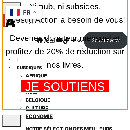
Ni pub, ni subsides.
Skip
FR
to
Investig’Action a besoin de vous!
main
content
Devenez donateur mensuel et
Facebook
Twitter
Instagram
YouTube
TikTok
Telegram
Lien
Se connecter
profitez de 20% de réduction sur
nos livres.
RUBRIQUES
AFRIQUE
JE SOUTIENS
AMÉRIQUE LATINE
ASIE
BELGIQUE
CULTURE
ECONOMIE
NOTRE SÉLECTION DES MEILLEURS