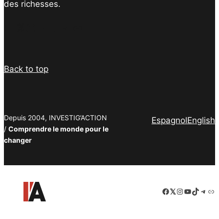
des richesses.
Facebook
Twitter
Instagram
YouTube
TikTok
Telegram
Lien
Back to top
Depuis 2004, INVESTIG’ACTION
Espagnol
English
/
Comprendre le monde pour le
changer
Facebook
LinkedIn
Instagram
YouTube
TikTok
Tele
Lie