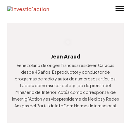
Skip to main content
Jean Araud
Venezolano de origen francesa reside en Caracas
desde 45 años. Es productor y conductor de
programas de radio y autor de numerosos artículos.
Labora como asesor del equipo de prensa del
Ministerio del Interior. Actúa como corresponsal de
Investig´Action y es vicepresidente de Medios y Redes
Amigas del Portal de InfoCom Hermes Internacional.