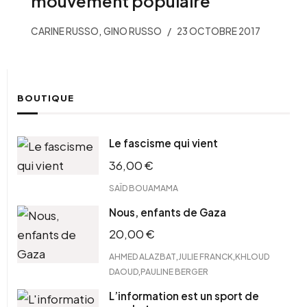
mouvement populaire
,
CARINE RUSSO
GINO RUSSO
23 OCTOBRE 2017
BOUTIQUE
Le fascisme qui vient
36,00
€
SAÏD BOUAMAMA
Nous, enfants de Gaza
20,00
€
,
,
AHMED ALAZBAT
JULIE FRANCK
KHLOUD
,
DAOUD
PAULINE BERGER
L’information est un sport de