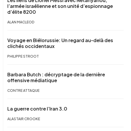
Les liens de Lionel Messi avec Netanyahou,
l’armée israélienne et son unité d’espionnage
d’élite 8200
ALAN MACLEOD
Voyage en Biélorussie: Un regard au-delà des
clichés occidentaux
PHILIPPE STROOT
Barbara Butch : décryptage de la dernière
offensive médiatique
CONTRE ATTAQUE
La guerre contre l’Iran 3.0
ALASTAIR CROOKE