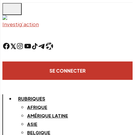
Skip
to
main
content
Facebook
Twitter
Instagram
YouTube
TikTok
Telegram
Lien
SE CONNECTER
RUBRIQUES
AFRIQUE
AMÉRIQUE LATINE
ASIE
BELGIQUE