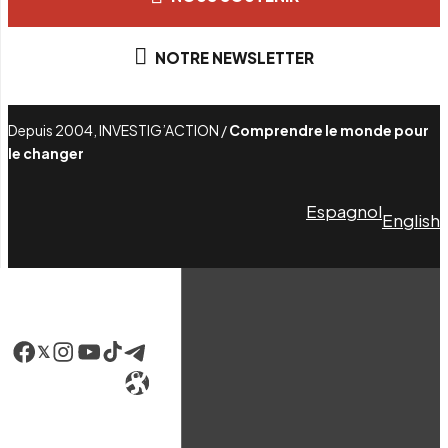
NOTRE NEWSLETTER
Depuis 2004, INVESTIG’ACTION /
Comprendre le monde pour
le changer
Espagnol
English
Facebook
LinkedIn
Instagram
YouTube
TikTok
Telegram
Lien