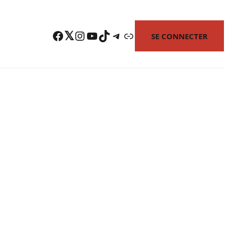
Facebook
Twitter
Instagram
YouTube
TikTok
Telegram
Lien
SE CONNECTER