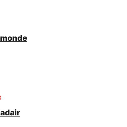
 monde
t
nadair