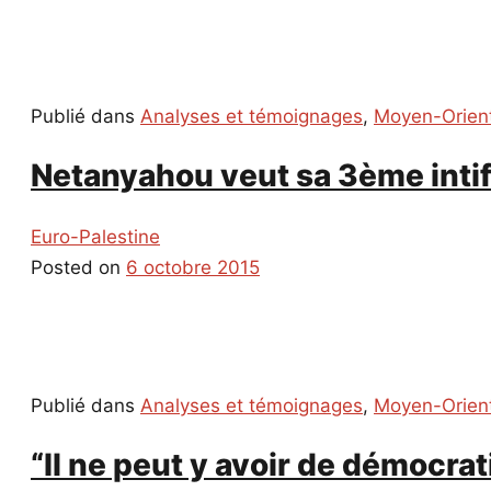
Publié dans
Analyses et témoignages
,
Moyen-Orien
Netanyahou veut sa 3ème intifa
Euro-Palestine
Posted on
6 octobre 2015
Publié dans
Analyses et témoignages
,
Moyen-Orien
“Il ne peut y avoir de démocrat