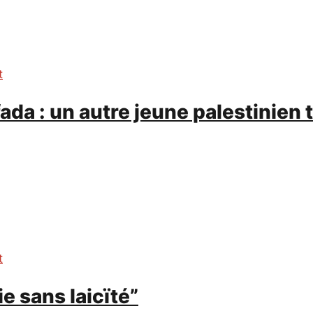
t
da : un autre jeune palestinien t
t
ie sans laicïté”