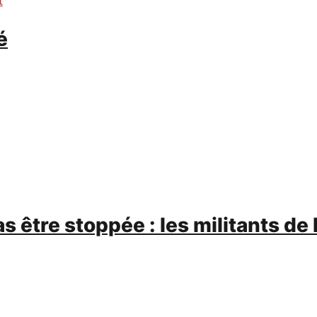
t
é
 être stoppée : les militants de