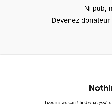
Skip to main content
Ni pub, 
FR
Devenez donateur m
RUBRIQUES
TÉLÉ PALESTINE
VIDÉOS
Nothi
It seems we can’t find what you’re