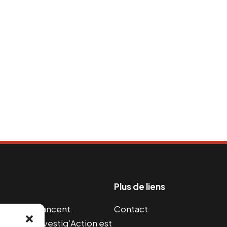
Plus de liens
s guerres financent
Contact
s 2004, Investig’Action est