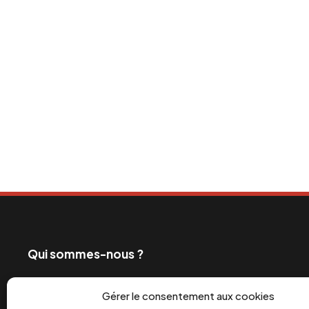
Qui sommes-nous ?
Ceux qui exploitent les travailleurs et profitent de
Gérer le consentement aux cookies
également les grands médias. C’est pourquoi depui