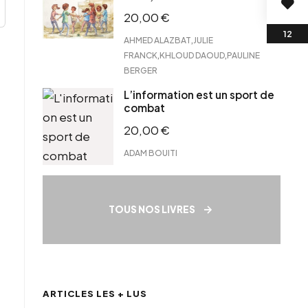
20,00
€
,
AHMED ALAZBAT
JULIE
,
,
FRANCK
KHLOUD DAOUD
PAULINE
BERGER
L’information est un sport de
combat
20,00
€
ADAM BOUITI
TOUS NOS LIVRES
ARTICLES LES + LUS