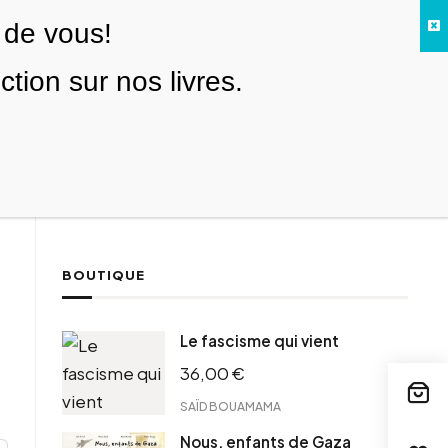
 de vous!
Facebook
Twitter
Instagram
YouTube
TikTok
Telegram
Lien
SE CONNECTER
ion sur nos livres.
Search everything...
NOUS SOUTENIR
BOUTIQUE
Le fascisme qui vient
36,00
€
SAÏD BOUAMAMA
Nous, enfants de Gaza