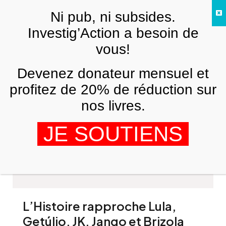
Skip to main content
Ni pub, ni subsides.
FR
Investig’Action a besoin de
vous!
Devenez donateur mensuel et
profitez de 20% de réduction sur
nos livres.
Beto Almeida
JE SOUTIENS
L’Histoire rapproche Lula,
Getúlio, JK, Jango et Brizola