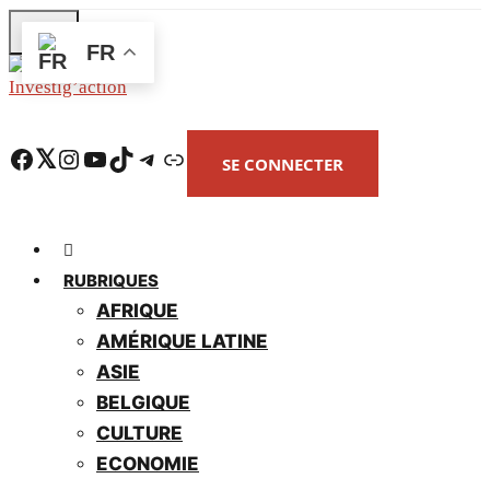
Skip
FR
to
main
content
Facebook
Twitter
Instagram
YouTube
TikTok
Telegram
Lien
SE CONNECTER
RUBRIQUES
AFRIQUE
AMÉRIQUE LATINE
ASIE
BELGIQUE
CULTURE
ECONOMIE