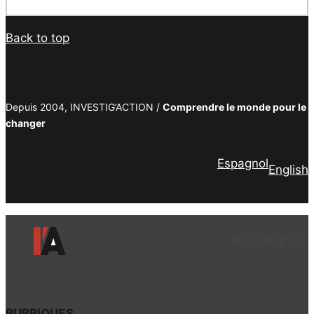
Back to top
Depuis 2004, INVESTIG’ACTION /
Comprendre le monde pour le
changer
Espagnol
English
Facebook
LinkedIn
Instagram
YouTube
TikTok
Tele
Lie
RUBRIQUES