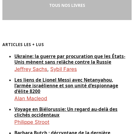
TOUS NOS LIVRES
ARTICLES LES + LUS
Ukraine: la guerre par procuration que les États-
Unis mènent sans relâche contre la Russie
Jeffrey Sachs
,
Sybil Fares
Les liens de Lionel Messi avec Netanyahou,
l’armée israélienne et son unité d’espionnage
d’élite 8200
Alan Macleod
Voyage en Biélorussie: Un regard au-delà des
clichés occidentaux
Philippe Stroot
Barbara Butch : décryptage de la dernière