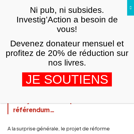
Skip to main content
Ni pub, ni subsides.
FR
Investig’Action a besoin de
vous!
ARCHIVES
Devenez donateur mensuel et
Apprendre de nos erreurs ou…
profitez de 20% de réduction sur
ARNAUD RUBI
8 DÉCEMBRE 2007
nos livres.
JE SOUTIENS
Depuis Caracas, un jeune coopérant
français dresse un premier bilan du
référendum…
A la surprise générale, le projet de réforme