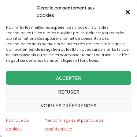
4/ Au jour d’aujourd’hui, il ne semble pas avoir
Gérer le consentement aux
surgi un leader de l’opposition vénézuélienne.
cookies
Pour cela, ils doivent premièrement résoudre les
Pour offrir les meilleures expériences, nous utilisons des
sérieuses contradictions idéologiques et
technologies telles que les cookies pour stocker et/ou accéder
aux informations des appareils. Le fait de consentir à ces
stratégiques qui existent au sein des opposants a
technologies nous permettra de traiter des données telles que le
comportement de navigation ou les ID uniques sur ce site. Le fait de
Chávez. C’est quelque chose que je vois
ne pas consentir ou de retirer son consentement peut avoir un effet
réellement difficile, car dans la mosaique de
négatif sur certaines caractéristiques et fonctions.
tendances qui forme l’opposition vénézuélienne,
ACCEPTER
le seul point sur lequel tout le monde se rejoint
est qu’il faut sortir Chávez du pouvoir, et ce à
REFUSER
n’importe quel prix.
VOIR LES PRÉFÉRENCES
L’opposition devra donc se prononcer et décider
ce qu’il va se passer avec la partie des étudiants
Politique de
Mentions légales et politique de
qui les a appuyés durant la campagne. Quel
cookies
confidentialité