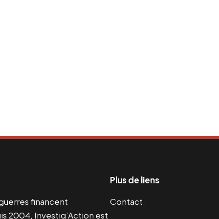
Plus de liens
s guerres financent
Contact
s 2004, Investig’Action est