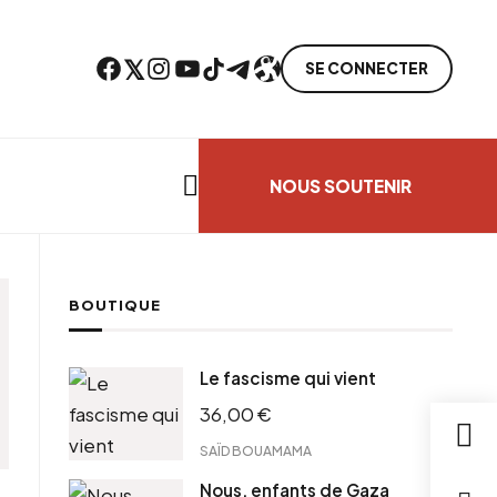
Facebook
Twitter
Instagram
YouTube
TikTok
Telegram
Lien
SE CONNECTER
Search everything...
NOUS SOUTENIR
BOUTIQUE
Le fascisme qui vient
36,00
€
SAÏD BOUAMAMA
Nous, enfants de Gaza