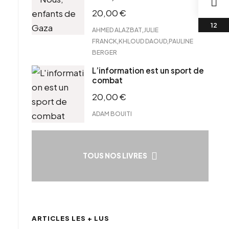
20,00
€
!
,
AHMED ALAZBAT
JULIE
,
,
FRANCK
KHLOUD DAOUD
PAULINE
BERGER
L’information est un sport de
combat
20,00
€
ADAM BOUITI
TOUS NOS LIVRES
ARTICLES LES + LUS