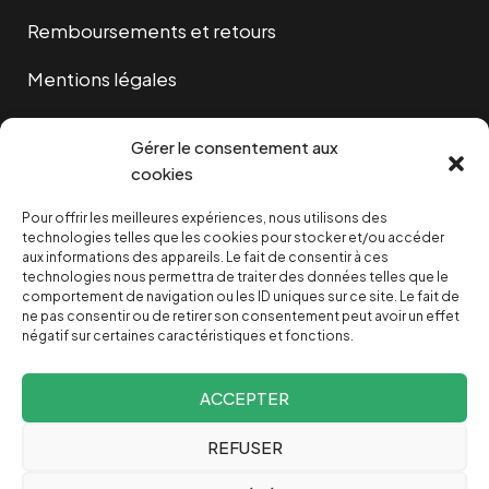
Remboursements et retours
Mentions légales
Cookies
Gérer le consentement aux
cookies
Pour offrir les meilleures expériences, nous utilisons des
NOUS SOUTENIR
technologies telles que les cookies pour stocker et/ou accéder
aux informations des appareils. Le fait de consentir à ces
technologies nous permettra de traiter des données telles que le
NOTRE NEWSLETTER
comportement de navigation ou les ID uniques sur ce site. Le fait de
ne pas consentir ou de retirer son consentement peut avoir un effet
négatif sur certaines caractéristiques et fonctions.
ACCEPTER
REFUSER
Depuis 2004, INVESTIG’ACTION /
Comprendre le monde