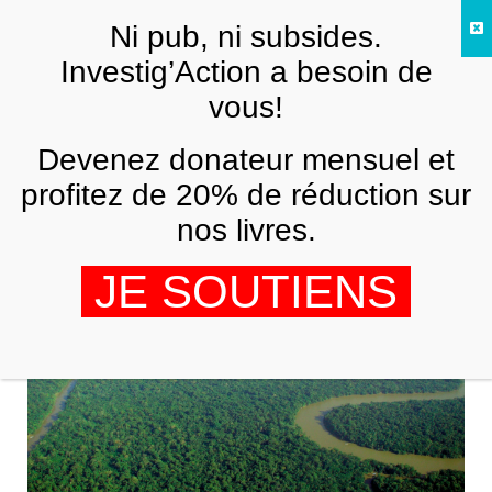
Skip to main content
Ni pub, ni subsides.
FR
Investig’Action a besoin de
vous!
AMÉRIQUE LATINE
Devenez donateur mensuel et
Amazonie: un pompier explique
pourquoi une forêt humide prend feu
profitez de 20% de réduction sur
nos livres.
THIERRY VELU
3 SEPTEMBRE 2019
JE SOUTIENS