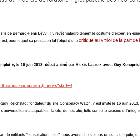
(le site de Bernard-Henri Lévy). Il y revêt maladroitement le costume d’expert en -
critique au vitriol de la part d
t, pour lequel sa prestation fut l’objet d’une
omplot », le 16 juin 2013, débat animé par Alexis Lacroix avec, Guy Konopnick
-theories-seminaire-rdj_news?start=3
Rudy Reichstadt, fondateur du site Conspiracy Watch, y est invité le 16 juin 2013.
iverselles inattaquables : laïcité, démocratie, lutte contre le racisme et l’intégris
part de militants "conspirationnistes", nous avons choisi, dans un souci d’équité, d