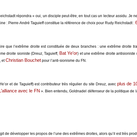
eichstadt répondra « oui, un disciple peut-être, en tout cas un lecteur assidu. Je ne
rtaine : Pierre-André Taguieff constitue la référence de choix pour Rudy Reichstadt :
que l’extrême droite est constituée de deux branches : une extrême droite tradi
Bat Ye’or
ême droite sioniste (Dreuz, Taguieff,
) et une extrême droite antisioniste 
Christian Bouchet
, et
pour l’anti-sionisme du FN.
plus de 1
’or et de Taguieff) est contributeur très régulier du site Dreuz, avec
L’alliance avec le FN
». Bien entendu, Goldnadel défenseur de la politique de la
 de développer les propos de l’une des extrêmes droites, alors qu’il est très product