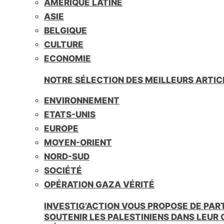
AMÉRIQUE LATINE
i
e
ASIE
n
BELGIQUE
d
l
CULTURE
y
ECONOMIE
NOTRE SÉLECTION DES MEILLEURS ARTIC
ENVIRONNEMENT
ETATS-UNIS
EUROPE
MOYEN-ORIENT
NORD-SUD
SOCIÉTÉ
OPÉRATION GAZA VÉRITÉ
INVESTIG’ACTION VOUS PROPOSE DE PAR
SOUTENIR LES PALESTINIENS DANS LEUR