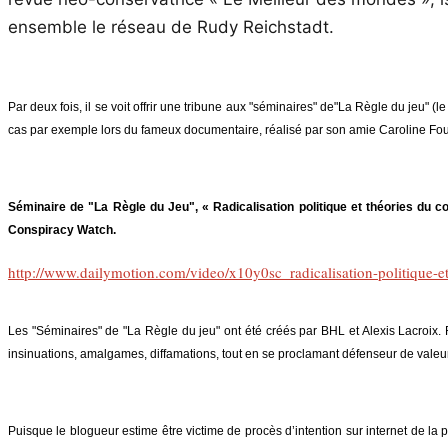
ensemble le réseau de Rudy Reichstadt.
Par deux fois, il se voit offrir une tribune aux "séminaires" de"La Règle du jeu" 
cas par exemple lors du fameux documentaire, réalisé par son amie Caroline Foures
Séminaire de "La Règle du Jeu", « Radicalisation politique et théories du c
Conspiracy Watch.
http://www.dailymotion.com/video/x10y0sc_radicalisation-politique-et
Les "Séminaires" de "La Règle du jeu" ont été créés par BHL et Alexis Lacroix. 
insinuations, amalgames, diffamations, tout en se proclamant défenseur de valeurs un
Puisque le blogueur estime être victime de procès d’intention sur internet de la 