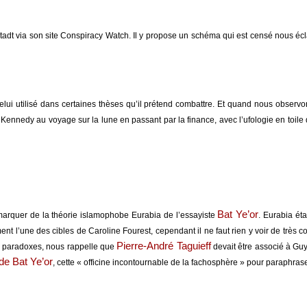
via son site Conspiracy Watch. Il y propose un schéma qui est censé nous éclaire
elui utilisé dans certaines thèses qu’il prétend combattre. Et quand nous observo
e Kennedy au voyage sur la lune en passant par la finance, avec l’ufologie en toile 
Bat Ye’or
émarquer de la théorie islamophobe Eurabia de l’essayiste
. Eurabia ét
 l’une des cibles de Caroline Fourest, cependant il ne faut rien y voir de très c
Pierre-André Taguieff
es paradoxes, nous rappelle que
devait être associé à Guy
 de Bat Ye’or
, cette « officine incontournable de la fachosphère » pour paraphrase