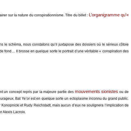
L’organigramme qu’«
r sur la nature du conspirationnisme. Titre du billet :
ns le schéma, nous constatons qu’il juxtapose des dossiers où le sérieux côtoie
de fond… Il brosse en quelque sorte le portrait d’une véritable « conspiration des
mouvements sionistes
ant un concept repris par la majeure partie des
ou de
ourageux. Bat Ye’or est en quelque sorte un ectoplasme inconnu du grand public.
 Konopnicki et Rudy Reichstadt, mais aucun d’eux ne soulignera l’implication de
r Alexis Lacroix.