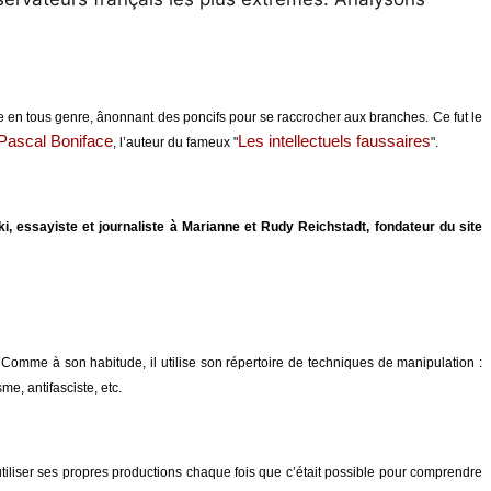
isme en tous genre, ânonnant des poncifs pour se raccrocher aux branches. Ce fut le
e Pascal Boniface
Les intellectuels faussaires
, l’auteur du fameux "
".
i, essayiste et journaliste à Marianne et Rudy Reichstadt, fondateur du site
 Comme à son habitude, il utilise son répertoire de techniques de manipulation :
me, antifasciste, etc.
’utiliser ses propres productions chaque fois que c’était possible pour comprendre