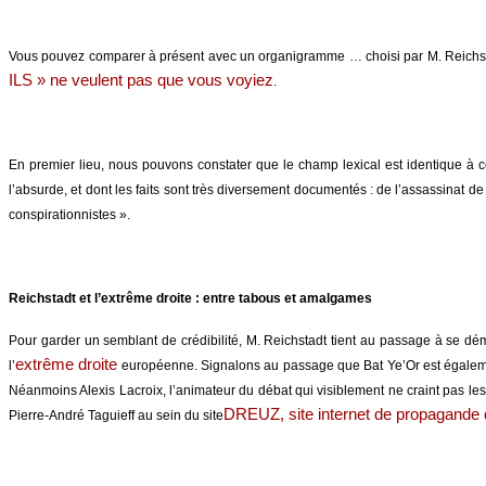
Vous pouvez comparer à présent avec un organigramme … choisi par M. Reichstadt 
ILS » ne veulent pas que vous voyiez
.
En premier lieu, nous pouvons constater que le champ lexical est identique à c
l’absurde, et dont les faits sont très diversement documentés : de l’assassinat d
conspirationnistes ».
Reichstadt et l’extrême droite : entre tabous et amalgames
Pour garder un semblant de crédibilité, M. Reichstadt tient au passage à se d
extrême droite
l’
européenne. Signalons au passage que Bat Ye’Or est également
Néanmoins Alexis Lacroix, l’animateur du débat qui visiblement ne craint pas l
DREUZ
, site internet de propagande
Pierre-André Taguieff au sein du site