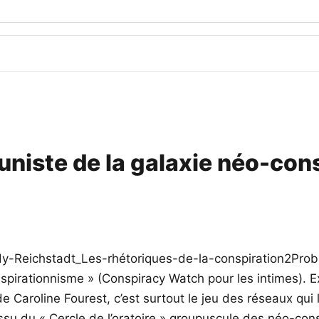
uniste de la galaxie néo-con
y-Reichstadt_Les-rhétoriques-de-la-conspiration2Proba
rationnisme » (Conspiracy Watch pour les intimes). Ex
Caroline Fourest, c’est surtout le jeu des réseaux qui lui 
ssu du « Cercle de l’oratoire » groupuscule des néo-con