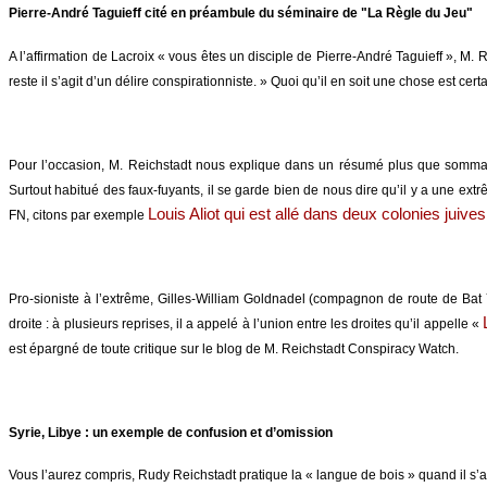
Pierre-André Taguieff cité en préambule du séminaire de "La Règle du Jeu"
A l’affirmation de Lacroix « vous êtes un disciple de Pierre-André Taguieff », M. R
reste il s’agit d’un délire conspirationniste. » Quoi qu’il en soit une chose est ce
Pour l’occasion, M. Reichstadt nous explique dans un résumé plus que sommaire 
Surtout habitué des faux-fuyants, il se garde bien de nous dire qu’il y a une extr
Louis Aliot qui est allé dans deux colonies juives
FN, citons par exemple
Pro-sioniste à l’extrême, Gilles-William Goldnadel (compagnon de route de Bat Ye
droite : à plusieurs reprises, il a appelé à l’union entre les droites qu’il appelle «
est épargné de toute critique sur le blog de M. Reichstadt Conspiracy Watch.
Syrie, Libye : un exemple de confusion et d’omission
Vous l’aurez compris, Rudy Reichstadt pratique la « langue de bois » quand il s’agit