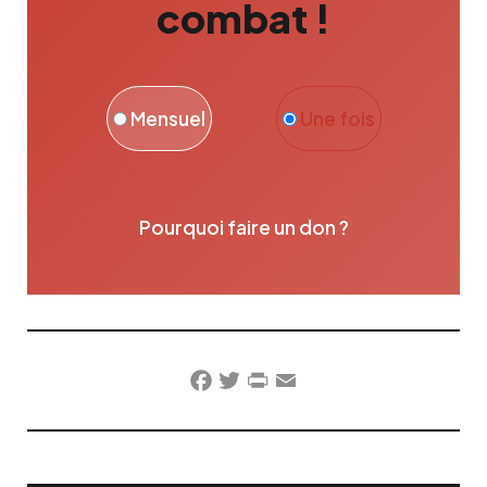
combat !
Mensuel
Une fois
Pourquoi faire un don ?
Facebook
Twitter
PrintFriendly
Email