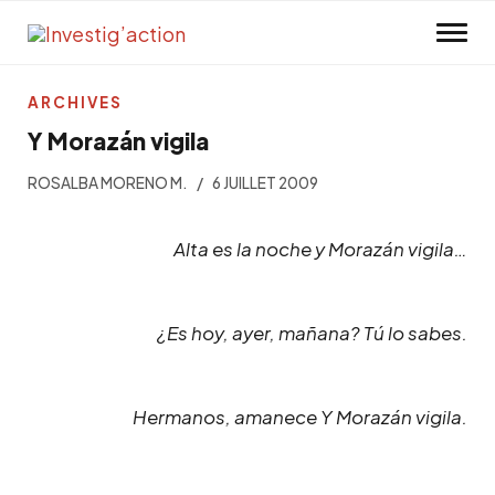
Skip to main content
ARCHIVES
Y Morazán vigila
ROSALBA MORENO M.
6 JUILLET 2009
Alta es la noche y Morazán vigila…
¿Es hoy, ayer, mañana? Tú lo sabes.
Hermanos, amanece Y Morazán vigila.