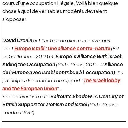
cours d’une occupation illégale. Voilà bien quelque
chose à quoi de véritables modérés devraient
s’opposer.
David Cronin
est l’auteur de plusieurs ouvrages,
dont
Europe Israël : Une alliance contre-nature
(Ed.
La Guillotine – 2013) et
Europe’s Alliance With Israel:
Aiding the Occupation
(Pluto Press, 2011 –
L’Alliance
de l’Europe avec Israël contribue à l’occupation)
. Il a
participé à la rédaction du rapport “
The israeli lobby
and the European Union
”.
Son dernier livre est :
Balfour’s Shadow: A Century of
British Support for Zionism and Israel
(Pluto Press –
Londres 2017).