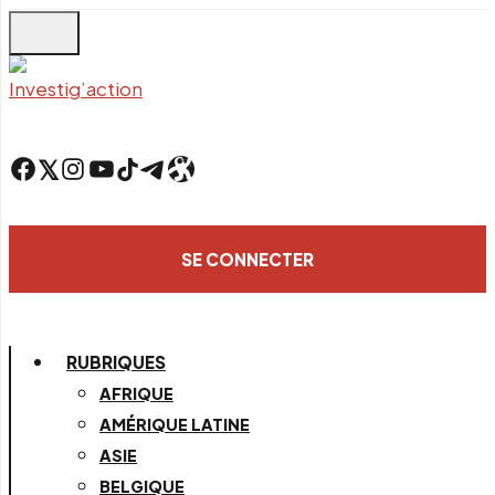
Skip
to
main
content
Facebook
Twitter
Instagram
YouTube
TikTok
Telegram
Lien
SE CONNECTER
RUBRIQUES
AFRIQUE
AMÉRIQUE LATINE
ASIE
BELGIQUE