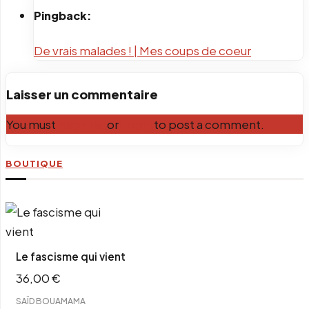
Pingback:
De vrais malades ! | Mes coups de coeur
Laisser un commentaire
You must
Register
or
Login
to post a comment.
BOUTIQUE
Le fascisme qui vient
36,00
€
SAÏD BOUAMAMA