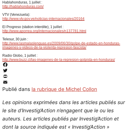
Hablahonduras, 1 juillet :
http://hablahonduras.com/
VTV (Venezuela):
http://www.vtv.gov.ve/noticias-internacionales/20164
El Progreso (station interdite), 1 juillet :
http://www.aporrea.org/internacionales/n137781.html
Telesur, 30 juin :
http://www.lasmalaslenguas.es/2009/06/30/golpe-de-estado-en-honduras-
imagenes-y-videos-de-la-violenta-represion-fascista/
Radio Globo, 1 juillet :
http://www.buzz.cl/las-imagenes-de-la-represion-golpista-en-honduras/
Facebook
Twitter
PrintFriendly
Email
Publié dans
la rubrique de Michel Collon
Les opinions exprimées dans les articles publiés sur
le site d’Investig’Action n’engagent que le ou les
auteurs. Les articles publiés par Investig’Action et
dont la source indiquée est « Investig’Action »