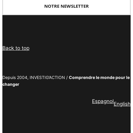
NOTRE NEWSLETTER
Facebook
Twitter
PrintFriendly
Email
Back to top
Depuis 2004, INVESTIG’ACTION /
Comprendre le monde pour le
changer
Espagnol
English
Facebook
Twitter
PrintFriendly