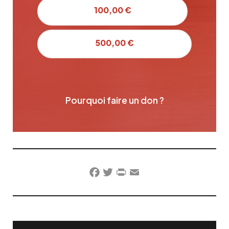
100,00 €
500,00 €
Pourquoi faire un don ?
Facebook
Twitter
PrintFriendly
Email