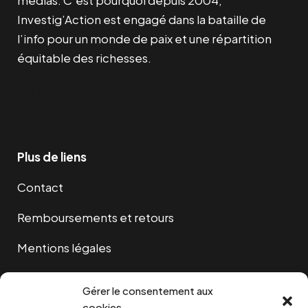
médias. C’est pourquoi depuis 2004,
Investig’Action est engagé dans la bataille de
l’info pour un monde de paix et une répartition
équitable des richesses.
Facebook
Twitter
Instagram
YouTube
TikTok
Telegram
Lien
Plus de liens
Contact
Remboursements et retours
Mentions légales
Cookies
Gérer le consentement aux
cookies