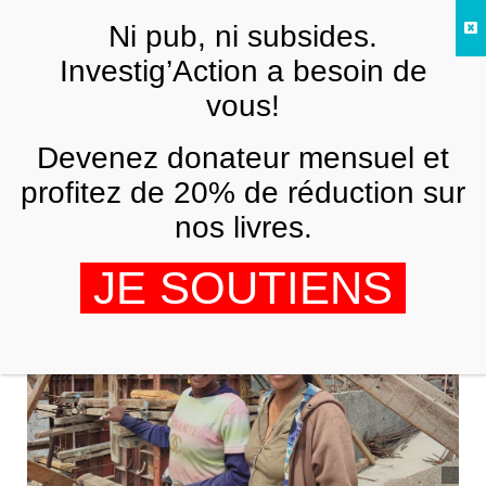
Skip to main content
Ni pub, ni subsides.
FR
Investig’Action a besoin de
vous!
AMÉRIQUE LATINE
Devenez donateur mensuel et
Venezuela : une armée de femmes
construit la révolution du logement
profitez de 20% de réduction sur
nos livres.
ANDREÍNA CHÁVEZ ALAVA
10 MARS 2023
JE SOUTIENS