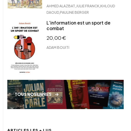
,
,
AHMED ALAZBAT
JULIE FRANCK
KHLOUD
,
DAOUD
PAULINE BERGER
L’information est un sport de
combat
20,00
€
ADAM BOUITI
TOUS NOS LIVRES
ARTICLES LES + LUS