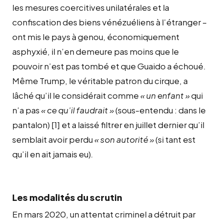
les mesures coercitives unilatérales et la
confiscation des biens vénézuéliens à l’étranger –
ont mis le pays à genou, économiquement
asphyxié, il n’en demeure pas moins que le
pouvoir n’est pas tombé et que Guaido a échoué.
Même Trump, le véritable patron du cirque, a
lâché qu’il le considérait comme
« un enfant »
qui
n’a pas
« ce qu’il faudrait »
(sous-entendu : dans le
pantalon)
[1]
et a laissé filtrer en juillet dernier qu’il
semblait avoir perdu
« son autorité »
(si tant est
qu’il en ait jamais eu)
.
Les modalités du scrutin
En mars 2020, un attentat criminel a détruit par