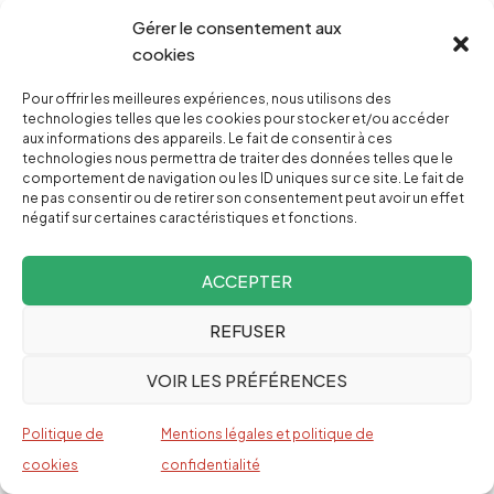
droit.
Gérer le consentement aux
cookies
Pour offrir les meilleures expériences, nous utilisons des
technologies telles que les cookies pour stocker et/ou accéder
aux informations des appareils. Le fait de consentir à ces
technologies nous permettra de traiter des données telles que le
comportement de navigation ou les ID uniques sur ce site. Le fait de
VOUS AVEZ AIMÉ CET ARTICLE ?
ne pas consentir ou de retirer son consentement peut avoir un effet
négatif sur certaines caractéristiques et fonctions.
L’info
ACCEPTER
indépendante a
REFUSER
un prix.
VOIR LES PRÉFÉRENCES
Aidez-nous à
poursuivre le
Politique de
Mentions légales et politique de
cookies
confidentialité