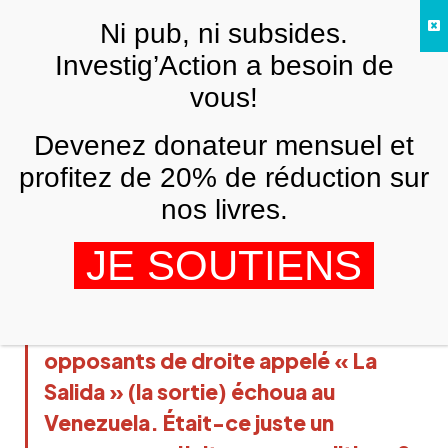
Skip to main content
Ni pub, ni subsides.
FR
Investig’Action a besoin de
vous!
AMÉRIQUE LATINE
Devenez donateur mensuel et
Venezuela, les « guarimbas » et le
silence européen
profitez de 20% de réduction sur
nos livres.
ALEX ANFRUNS
9 JUILLET 2015
JE SOUTIENS
Début 2014, le programme des
opposants de droite appelé « La
Salida » (la sortie) échoua au
Venezuela. Était-ce juste un