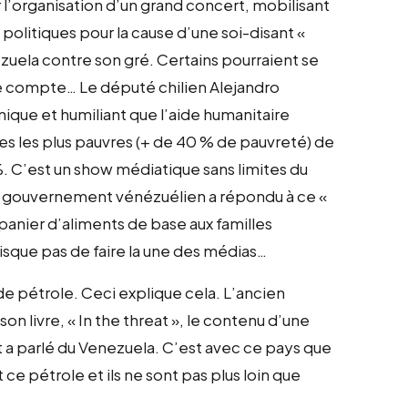
ur l’organisation d’un grand concert, mobilisant
politiques pour la cause d’une soi-disant
«
ezuela contre son gré. Certains pourraient se
de compte… Le député chilien Alejandro
ronique et humiliant que l’aide humanitaire
es les plus pauvres (+ de 40 % de pauvreté) de
%. C’est un show médiatique sans limites du
le gouvernement vénézuélien a répondu à ce
«
anier d’aliments de base aux familles
isque pas de faire la une des médias…
de pétrole. Ceci explique cela. L’ancien
son livre, « In the threat », le contenu d’une
t a parlé du Venezuela. C’est avec ce pays que
t ce pétrole et ils ne sont pas plus loin que