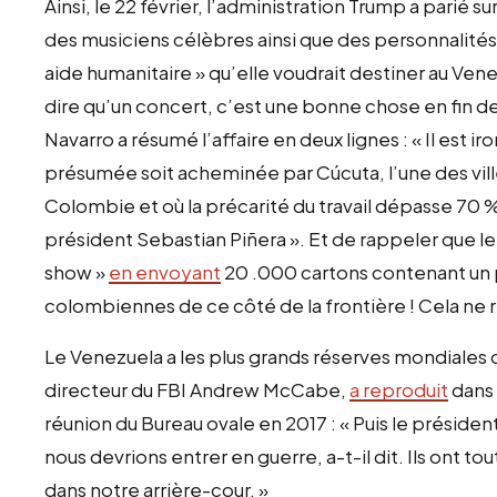
Ainsi, le 22 février, l’administration Trump a parié s
des musiciens célèbres ainsi que des personnalités 
aide humanitaire » qu’elle voudrait destiner au Ven
dire qu’un concert, c’est une bonne chose en fin 
Navarro a résumé l’affaire en deux lignes :
«
Il est i
présumée soit acheminée par Cúcuta, l’une des vill
Colombie et où la précarité du travail dépasse 70 
président Sebastian Piñera
»
. Et de rappeler que 
show
»
en envoyant
20 .000 cartons contenant un p
colombiennes de ce côté de la frontière ! Cela ne r
Le Venezuela a les plus grands réserves mondiales 
directeur du FBI Andrew McCabe,
a reproduit
dans 
réunion du Bureau ovale en 2017 :
«
Puis le présiden
nous devrions entrer en guerre, a-t-il dit. Ils ont tou
dans notre arrière-cour.
»