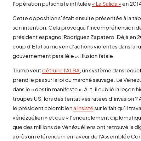
l’opération putschiste intitulée
«
La Salida
»
en 2014
Cette opposition s’était ensuite présentée à la tabl
son intention. Cela provoqua l’incompréhension des
président espagnol Rodriguez Zapatero. Déjà en 20
coup d’État au moyen d’actions violentes dans la r
gouvernement parallèle
»
. Illusion fatale.
Trump veut
détruire l’ALBA
, un système dans lequel
prend le pas sur la loi du marché sauvage. Le Venez
dans le
«
destin manifeste
».
A-t-il oublié la leçon 
troupes US, lors des tentatives ratées d’invasion ?
le président colombien
a insisté
sur le fait qu’il tra
vénézuélien
»
et que
«
l’encerclement diplomatiq
que des millions de Vénézuéliens ont retrouvé la di
après un référendum en faveur de l’Assemblée Cons