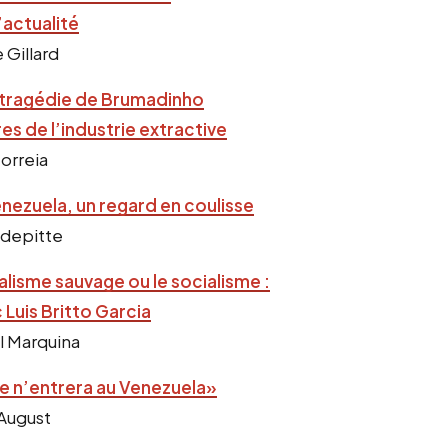
’actualité
e Gillard
la tragédie de Brumadinho
es de l’industrie extractive
Correia
enezuela,
un regard en coulisse
ndepitte
alisme sauvage ou le socialisme :
Luis Britto Garcia
al Marquina
e n’entrera au Venezuela»
 August