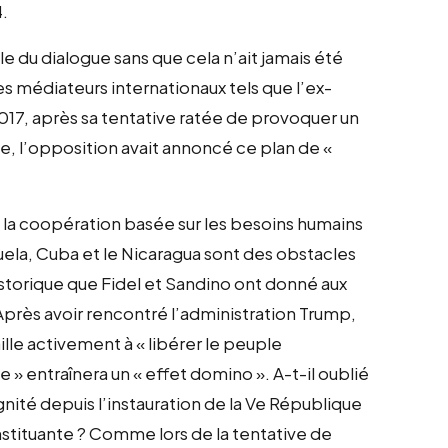
.
e du dialogue sans que cela n’ait jamais été
 médiateurs internationaux tels que l’ex-
17, après sa tentative ratée de provoquer un
ue, l’opposition avait annoncé ce plan de
«
 la coopération basée sur les besoins humains
uela, Cuba et le Nicaragua sont des obstacles
historique que Fidel et Sandino ont donné aux
 Après avoir rencontré l’administration Trump,
vaille activement à
«
libérer le peuple
ue
»
entraînera un
«
effet domino
»
. A-t-il oublié
gnité depuis l’instauration de la Ve République
tituante ? Comme lors de la tentative de