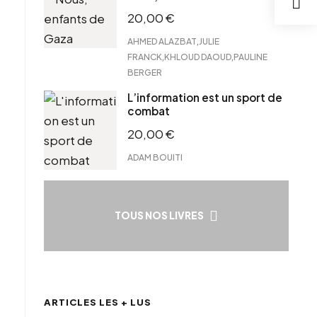
20,00
€
,
AHMED ALAZBAT
JULIE
,
,
FRANCK
KHLOUD DAOUD
PAULINE
BERGER
L’information est un sport de
combat
20,00
€
ADAM BOUITI
TOUS NOS LIVRES
ARTICLES LES + LUS