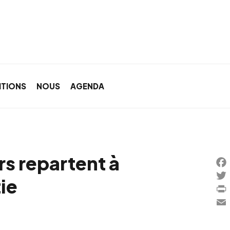
ITIONS
NOUS
AGENDA
rs repartent à
Fac
ie
Twi
Prin
Ema