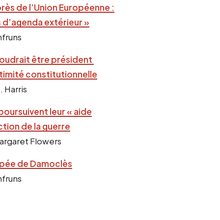
ès de l’Union Européenne :
 d’agenda extérieur »
nfruns
oudrait être président
timité constitutionnelle
. Harris
poursuivent leur « aide
ction de la guerre
argaret Flowers
’épée de Damoclès
nfruns