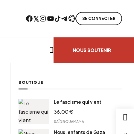
Facebook
Twitter
Instagram
YouTube
TikTok
Telegram
Lien
SE CONNECTER
Search everything...
NOUS SOUTENIR
BOUTIQUE
ebook
Le fascisme qui vient
tter
36,00
€
tFriendly
il
SAÏD BOUAMAMA
Nous, enfants de Gaza