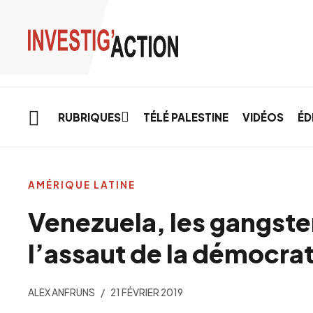
Skip to main content
RUBRIQUES
TÉLÉ PALESTINE
VIDÉOS
ÉD
AMÉRIQUE LATINE
Venezuela, les gangste
l’assaut de la démocrat
ALEX ANFRUNS
21 FÉVRIER 2019