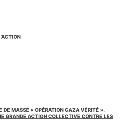
e
n
d
l
y
G’ACTION
 DE MASSE « OPÉRATION GAZA VÉRITÉ ».
UNE GRANDE ACTION COLLECTIVE CONTRE LES