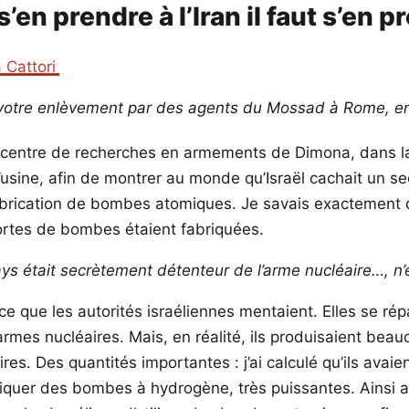
n prendre à l’Iran il faut s’en pr
a Cattori
ant votre enlèvement par des agents du Mossad à Rome, e
 au centre de recherches en armements de Dimona, dans 
e l’usine, afin de montrer au monde qu’Israël cachait un s
fabrication de bombes atomiques. Je savais exactement qu
 sortes de bombes étaient fabriquées.
s était secrètement détenteur de l’arme nucléaire…, n’é
parce que les autorités israéliennes mentaient. Elles se 
d’armes nucléaires. Mais, en réalité, ils produisaient be
es. Des quantités importantes : j’ai calculé qu’ils avaie
uer des bombes à hydrogène, très puissantes. Ainsi ai-