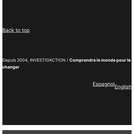
Facebook
Twitter
PrintFriendly
Email
Back to top
Depuis 2004, INVESTIG’ACTION /
Comprendre le monde pour le
changer
Espagnol
English
Facebook
Twitter
PrintFriendly
Email