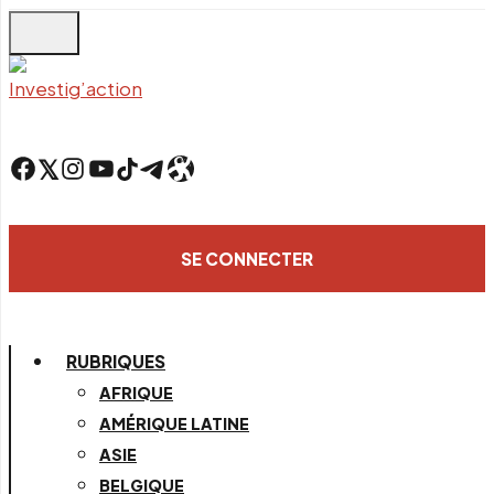
Skip
to
main
content
Facebook
Twitter
Instagram
YouTube
TikTok
Telegram
Lien
SE CONNECTER
RUBRIQUES
AFRIQUE
AMÉRIQUE LATINE
ASIE
BELGIQUE