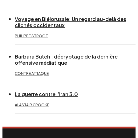
Voyage en Biélorussie: Un regard au-delà des
clichés occidentaux
PHILIPPE STROOT
Barbara Butch : décryptage de la dernière
offensive médiatique
CONTRE ATTAQUE
La guerre contre l’Iran 3.0
ALASTAIR CROOKE