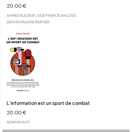
20,00
€
,
,
AHMED ALAZBAT
JULIE FRANCK
KHLOUD
,
DAOUD
PAULINE BERGER
L’information est un sport de combat
20,00
€
ADAM BOUITI