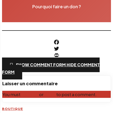
Pourquoi faire un don ?
Facebook
Twitter
PrintFriendly
SHOW COMMENT FORM
HIDE COMMENT
Email
FORM
Laisser un commentaire
You must
Register
or
Login
to post a comment.
BOUTIQUE