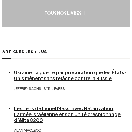
TOUS NOS LIVRES
ARTICLES LES + LUS
Ukraine: la guerre par procuration que les États-
Unis mènent sans relâche contre la Russie
,
JEFFREY SACHS
SYBIL FARES
Les liens de Lionel Messi avec Netanyahou,
l’armée israélienne et son unité d’espionnage
d’élite 8200
ALAN MACLEOD