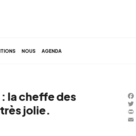
ITIONS
NOUS
AGENDA
: la cheffe des
Fa
très jolie.
Twi
Pri
Ema