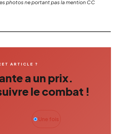
 les photos ne portant pas la mention CC
CET ARTICLE ?
nte a un prix.
uivre le combat !
Une fois