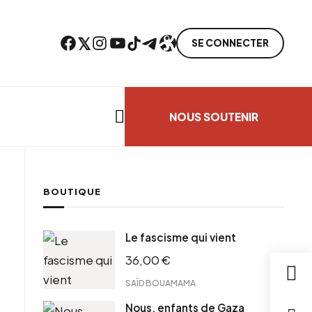
Facebook
Twitter
Instagram
YouTube
TikTok
Telegram
Lien
SE CONNECTER
Search everything...
NOUS SOUTENIR
BOUTIQUE
cebook
Le fascisme qui vient
tter
36,00
€
ntFriendly
il
SAÏD BOUAMAMA
Nous, enfants de Gaza