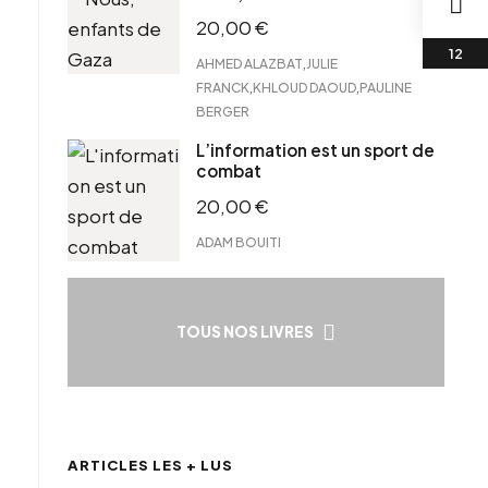
20,00
€
,
AHMED ALAZBAT
JULIE
,
,
FRANCK
KHLOUD DAOUD
PAULINE
BERGER
L’information est un sport de
combat
20,00
€
ADAM BOUITI
TOUS NOS LIVRES
ARTICLES LES + LUS