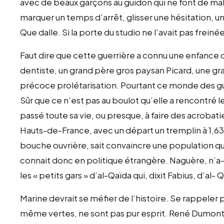
avec de beaux garçons au guidon qui ne font de mal
marquer un temps d’arrêt, glisser une hésitation, une
Que dalle. Si la porte du studio ne l’avait pas freinée
Faut dire que cette guerrière a connu une enfanc
dentiste, un grand père gros paysan Picard, une g
précoce prolétarisation. Pourtant ce monde des g
Sûr que ce n’est pas au boulot qu’elle a rencontré le 
passé toute sa vie, ou presque, à faire des acrobatie
Hauts-de-France, avec un départ un tremplin à 1,63% 
bouche ouvrière, sait convaincre une population qui
connait donc en politique étrangère. Naguère, n’a-t
les « petits gars » d’al-Qaïda qui, dixit Fabius, d’al- 
Marine devrait se méfier de l’histoire. Se rappeler
même vertes, ne sont pas pur esprit. René Dumont,