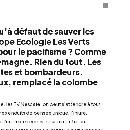
u’à défaut de sauver les
rope Ecologie Les Verts
e pour le pacifisme ? Comme
lemagne. Rien du tout. Les
istes et bombardeurs.
 eux, remplacé la colombe
ée, les TV Nescafé, on peut s’attendre à tout :
mes enduits de pensée unique, l’injure,
ours l’un de ces écrans nous a montré un
s que cette Marine n’est ni un porte avion ni