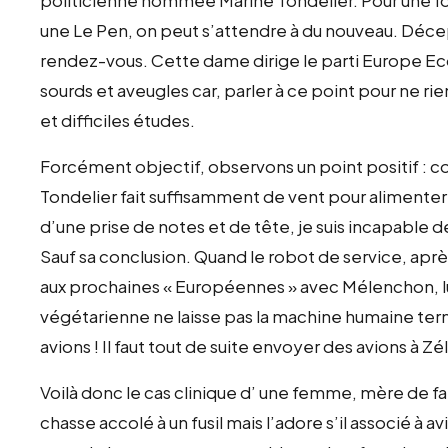
une Le Pen, on peut s’attendre à du nouveau. Décept
rendez-vous. Cette dame dirige le parti Europe Ecol
sourds et aveugles car, parler à ce point pour ne rie
et difficiles études.
Forcément objectif, observons un point positif : 
Tondelier fait suffisamment de vent pour alimenter 
d’une prise de notes et de tête, je suis incapable d
Sauf sa conclusion. Quand le robot de service, après 
aux prochaines « Européennes » avec Mélenchon, lui
végétarienne ne laisse pas la machine humaine term
avions ! Il faut tout de suite envoyer des avions à Zél
Voilà donc le cas clinique d’ une femme, mère de f
chasse accolé à un fusil mais l’adore s’il associé à av