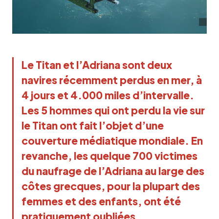
Le Titan et l’Adriana sont deux
navires récemment perdus en mer, à
4 jours et 4.000 miles d’intervalle.
Les 5 hommes qui ont perdu la vie sur
le Titan ont fait l’objet d’une
couverture médiatique mondiale. En
revanche, les quelque 700 victimes
du naufrage de l’Adriana au large des
côtes grecques, pour la plupart des
femmes et des enfants, ont été
pratiquement oubliées.