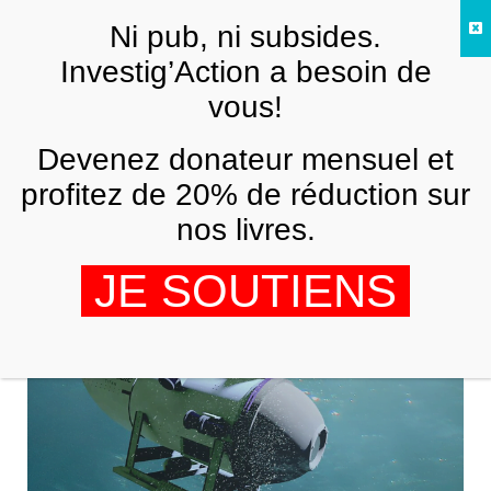
Skip to main content
Ni pub, ni subsides.
FR
Investig’Action a besoin de
vous!
ANALYSES ET TÉMOIGNAGES
Devenez donateur mensuel et
Une disparité titanesque dans la façon
dont le monde réagit aux catastrophes
profitez de 20% de réduction sur
maritimes
nos livres.
AMY GOODMAN
17 JUILLET 2023
JE SOUTIENS