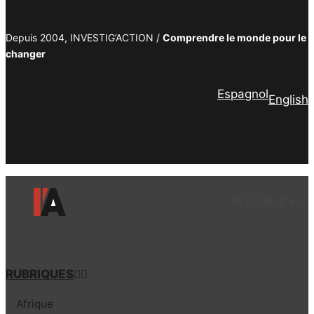
Depuis 2004, INVESTIG’ACTION /
Comprendre le monde pour le
changer
Espagnol
English
Facebook
Twitter
PrintFriendly
Email
Facebook
LinkedIn
Instagram
YouTube
TikTok
Tele
Lie
RUBRIQUES
Afrique