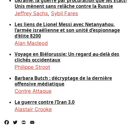
Ukraine: la guerre par procuration que les États-
Unis mènent sans relâche contre la Russie
Jeffrey Sachs
,
Sybil Fares
Les liens de Lionel Messi avec Netanyahou,
l’armée israélienne et son unité d’espionnage
d’élite 8200
Alan Macleod
Voyage en Biélorussie: Un regard au-delà des
clichés occidentaux
Philippe Stroot
Barbara Butch : décryptage de la dernière
offensive médiatique
Contre Attaque
La guerre contre l’Iran 3.0
Alastair Crooke
Facebook
Twitter
PrintFriendly
Email