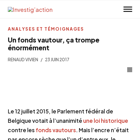
Skip to main content
ANALYSES ET TÉMOIGNAGES
Un fonds vautour, ça trompe
énormément
RENAUD VIVIEN
23 JUIN 2017
Le 12 juillet 2015, le Parlement fédéral de
Belgique votait à l’unanimité
une loi historique
contre les
fonds vautours
. Mais l’encre n’était
pas encore sèche que l’un d’entre eux, le