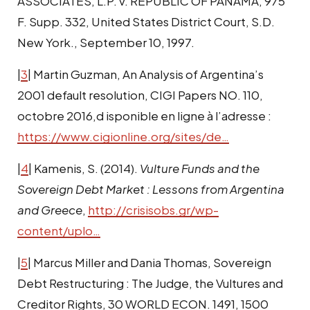
ASSOCIATES, L.P. v. REPUBLIC OF PANAMA, 975
F. Supp. 332, United States District Court, S.D.
New York., September 10, 1997.
|
3
| Martin Guzman, An Analysis of Argentina’s
2001 default resolution, CIGI Papers NO. 110,
octobre 2016,d isponible en ligne à l’adresse :
https://www.cigionline.org/sites/de…
|
4
| Kamenis, S. (2014).
Vulture Funds and the
Sovereign Debt Market : Lessons from Argentina
and Greece
,
http://crisisobs.gr/wp-
content/uplo…
|
5
| Marcus Miller and Dania Thomas, Sovereign
Debt Restructuring : The Judge, the Vultures and
Creditor Rights, 30 WORLD ECON. 1491, 1500