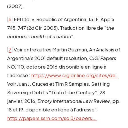
(2007).
|
6
| EM Ltd. v. Republic of Argentina, 131 F. App’x
745, 747 (2d Cir. 2005). Traduction libre de “
the
economic health of a nation
”.
|
7
| Voir entre autres Martin Guzman, An Analysis of
Argentina’s 2001 default resolution,
CIGI Papers
NO. 110, octobre 2016,disponible en ligne à
l’adresse :
https://www.cigionline.org/sites/de…
Voir Juan J. Cruces et Tim R Samples, Settling
Sovereign Debt’s “Trial of the Century”, 28
janvier, 2016,
Emory International Law Review
, pp.
18 et 19, disponible en ligne à l’adresse :
http://papers.ssrn.com/sol3/papers….