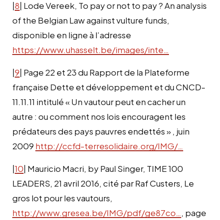
|
8
| Lode Vereek, To pay or not to pay ? An analysis
of the Belgian Law against vulture funds,
disponible en ligne à l’adresse
https://www.uhasselt.be/images/inte…
|
9
| Page 22 et 23 du Rapport de la Plateforme
française Dette et développement et du CNCD-
11.11.11 intitulé « Un vautour peut en cacher un
autre : ou comment nos lois encouragent les
prédateurs des pays pauvres endettés » , juin
2009
http://ccfd-terresolidaire.org/IMG/…
|
10
| Mauricio Macri, by Paul Singer, TIME 100
LEADERS, 21 avril 2016, cité par Raf Custers, Le
gros lot pour les vautours,
http://www.gresea.be/IMG/pdf/ge87co…
, page