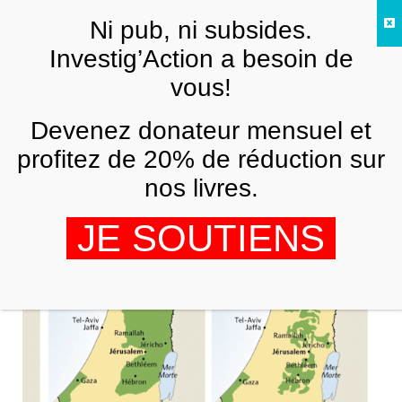
Skip to main content
Ni pub, ni subsides.
FR
Investig’Action a besoin de
vous!
ANALYSES ET TÉMOIGNAGES
Devenez donateur mensuel et
Un Etat palestinien, mais lequel ?
profitez de 20% de réduction sur
DOMINIQUE VIDAL
14 SEPTEMBRE 2011
nos livres.
JE SOUTIENS