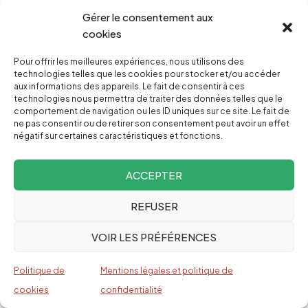
le gouvernement Netanyahou-Lieberman-Barak
Gérer le consentement aux
du désastre annoncé. A en croire Ron Prozor,
cookies
l’ambassadeur d’Israël aux Nations unies, c’est
peu probable : dans un télégramme secret au
Pour offrir les meilleures expériences, nous utilisons des
technologies telles que les cookies pour stocker et/ou accéder
ministère des affaires étrangères, révélé par le
aux informations des appareils. Le fait de consentir à ces
technologies nous permettra de traiter des données telles que le
quotidien
Haaretz
[
11
], ce diplomate
comportement de navigation ou les ID uniques sur ce site. Le fait de
expérimenté et respecté dans son pays estime
ne pas consentir ou de retirer son consentement peut avoir un effet
négatif sur certaines caractéristiques et fonctions.
qu’Israël n’a
« aucune chance d’empêcher la
reconnaissance de l’Etat de Palestine ».
Au terme
ACCEPTER
de plus de soixante rencontres avec ses
REFUSER
homologues à New York, il assure :
« Le maximum
que nous puissions espérer, c’est qu’un groupe
VOIR LES PRÉFÉRENCES
de pays s’abstienne ou soit absent lors du
vote
(…)
Seuls quelques pays voteront contre
Politique de
Mentions légales et politique de
l’initiative palestinienne. »
Même au sein de
cookies
confidentialité