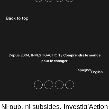
Facebook
Twitter
PrintFriendly
Email
Back to top
Depuis 2004, INVESTIG’ACTION /
Comprendre le monde
pour le changer
Espagnol
English
Facebook
Twitter
PrintFriendly
Email
Ni pub, ni subsides. Investig’Action