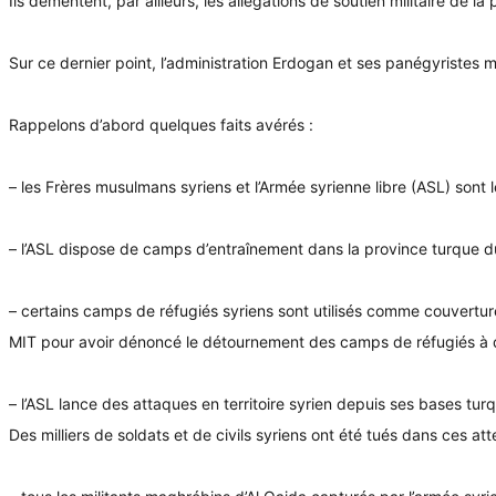
Ils démentent, par ailleurs, les allégations de soutien militaire de la
Sur ce dernier point, l’administration Erdogan et ses panégyristes
Rappelons d’abord quelques faits avérés :
– les Frères musulmans syriens et l’Armée syrienne libre (ASL) sont
– l’ASL dispose de camps d’entraînement dans la province turque du 
– certains camps de réfugiés syriens sont utilisés comme couverture p
MIT pour avoir dénoncé le détournement des camps de réfugiés à de
– l’ASL lance des attaques en territoire syrien depuis ses bases turqu
Des milliers de soldats et de civils syriens ont été tués dans ces att