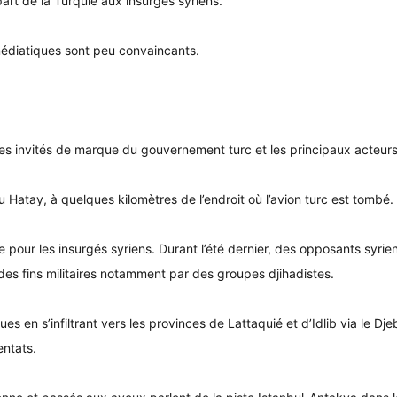
 part de la Turquie aux insurgés syriens.
 médiatiques sont peu convaincants.
 les invités de marque du gouvernement turc et les principaux acteurs
Hatay, à quelques kilomètres de l’endroit où l’avion turc est tombé.
our les insurgés syriens. Durant l’été dernier, des opposants syriens 
s fins militaires notamment par des groupes djihadistes.
es en s’infiltrant vers les provinces de Lattaquié et d’Idlib via le Dj
entats.