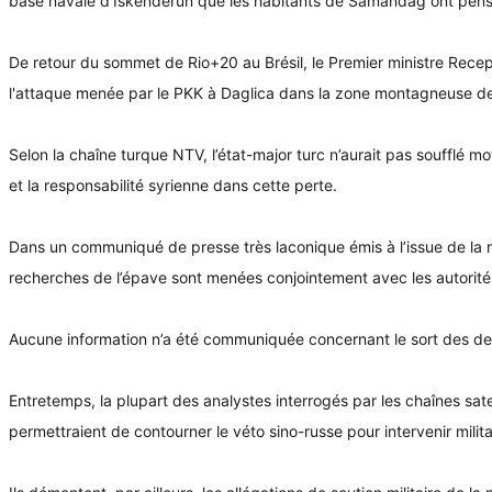
base navale d’Iskenderun que les habitants de Samandag ont pens
De retour du sommet de Rio+20 au Brésil, le Premier ministre Recep 
l'attaque menée par le PKK à Daglica dans la zone montagneuse de
Selon la chaîne turque NTV, l’état-major turc n’aurait pas soufflé m
et la responsabilité syrienne dans cette perte.
Dans un communiqué de presse très laconique émis à l’issue de la ré
recherches de l’épave sont menées conjointement avec les autorités s
Aucune information n’a été communiquée concernant le sort des deux
Entretemps, la plupart des analystes interrogés par les chaînes sate
permettraient de contourner le véto sino-russe pour intervenir milita