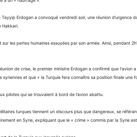
é à un « naufrage ».
Tayyip Erdogan a convoqué vendredi soir, une réunion d’urgence dont 
 Hakkari.
ot sur les pertes humaines essuyées par son armée. Ainsi, pendant 2h10
union de crise, le premier ministre Erdogan a confirmé que l'avion a é
yriennes et que « la Turquie fera connaître sa position finale une foi
 pilotes qui se trouvaient à bord de l’avion abattu.
llitaires turques tiennent un discours plus que dangereux, se référant
irement en Syrie, expliquant que le « crime » commis par la Syrie est 