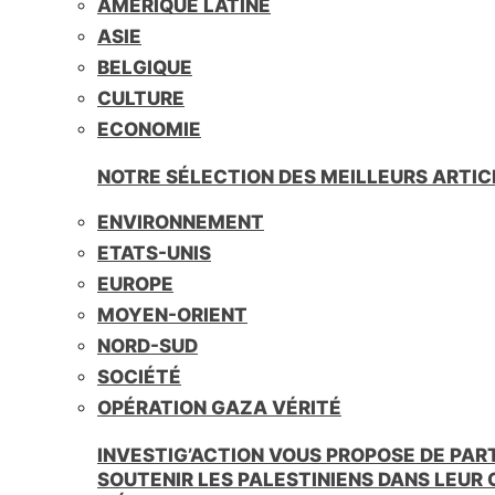
AMÉRIQUE LATINE
i
e
ASIE
n
BELGIQUE
d
l
CULTURE
y
ECONOMIE
NOTRE SÉLECTION DES MEILLEURS ARTIC
ENVIRONNEMENT
ETATS-UNIS
EUROPE
MOYEN-ORIENT
NORD-SUD
SOCIÉTÉ
OPÉRATION GAZA VÉRITÉ
INVESTIG’ACTION VOUS PROPOSE DE PAR
SOUTENIR LES PALESTINIENS DANS LEUR