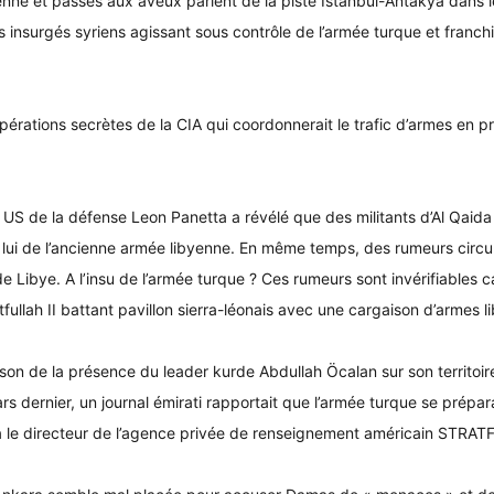
enne et passés aux aveux parlent de la piste Istanbul-Antakya dans leur
s insurgés syriens agissant sous contrôle de l’armée turque et franchi
 opérations secrètes de la CIA qui coordonnerait le trafic d’armes e
re US de la défense Leon Panetta a révélé que des militants d’Al Qa
 lui de l’ancienne armée libyenne. En même temps, des rumeurs circule
Libye. A l’insu de l’armée turque ? Ces rumeurs sont invérifiables c
fullah II battant pavillon sierra-léonais avec une cargaison d’armes l
n de la présence du leader kurde Abdullah Öcalan sur son territoire
mars dernier, un journal émirati rapportait que l’armée turque se prépar
a le directeur de l’agence privée de renseignement américain STRAT