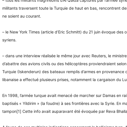
– tous les militants maghrébins d’Al Qaida capturés par l’armée syri
militants traversent toute la Turquie de haut en bas, rencontrent de
ne soient au courant.
– le New York Times (article d’Eric Schmitt) du 21 juin évoque des
syriens.
– dans une interview réalisée le même jour avec Reuters, le minist
d’abattre des avions civils ou des hélicoptères proviendraient selon
Turquie (Iskenderun) des bateaux remplis d’armes en provenance de 
libanaise a effectué plusieurs prises, notamment la cargaison du Lut
En 1998, l’armée turque avait menacé de marcher sur Damas en raiso
baptisés « Yildirim » (la foudre) à ses frontières avec la Syrie. En 
tampon[1] Cette info avait auparavant été évoquée par Reva Bhall