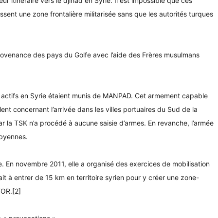
 itinéraire vers le djihad en Syrie. Il est impossible que ces
ssent une zone frontalière militarisée sans que les autorités turques
n provenance des pays du Golfe avec l’aide des Frères musulmans
ida actifs en Syrie étaient munis de MANPAD. Cet armement capable
nt concernant l’arrivée dans les villes portuaires du Sud de la
ar la TSK n’a procédé à aucune saisie d’armes. En revanche, l’armée
ibyennes.
. En novembre 2011, elle a organisé des exercices de mobilisation
ait à entrer de 15 km en territoire syrien pour y créer une zone-
FOR.[2]