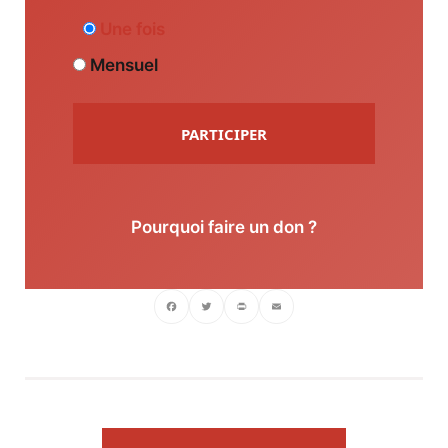
Une fois
Mensuel
PARTICIPER
Pourquoi faire un don ?
Facebook
Twitter
PrintFriendly
Email