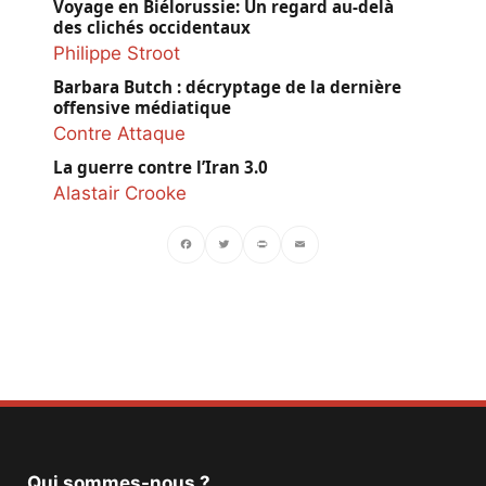
Voyage en Biélorussie: Un regard au-delà
des clichés occidentaux
Philippe Stroot
Barbara Butch : décryptage de la dernière
offensive médiatique
Contre Attaque
La guerre contre l’Iran 3.0
Alastair Crooke
Facebook
Twitter
PrintFriendly
Email
Qui sommes-nous ?