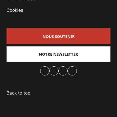
Cookies
NOUS SOUTENIR
NOTRE NEWSLETTER
Facebook
Twitter
PrintFriendly
Email
Back to top