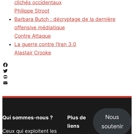
clichés occidentaux
Philippe Stroot
Barbara Butch : décryptage de la dernière
offensive médiatique
Contre Attaque
La guerre contre l’Iran 3.0
Alastair Crooke
Facebook
Twitter
PrintFriendly
Email
Nous
Qui sommes-nous ?
Plus de
soutenir
liens
Ceux qui exploitent les