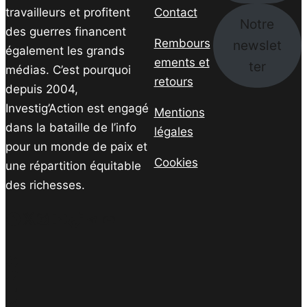
travailleurs et profitent
Contact
Notre
des guerres financent
Rembours
newslet
également les grands
ements et
ter
médias. C’est pourquoi
retours
depuis 2004,
Investig’Action est engagé
Mentions
dans la bataille de l’info
légales
pour un monde de paix et
Cookies
une répartition équitable
des richesses.
Facebook
Twitter
Instagram
YouTube
TikTok
Telegram
Lien
Facebook
Twitter
PrintFriendly