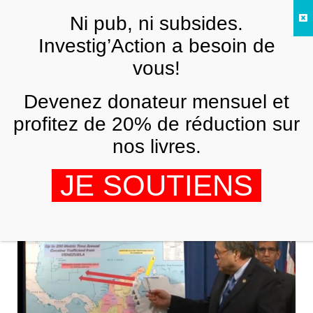
Skip to main content
Ni pub, ni subsides.
FR
Investig’Action a besoin de
vous!
AMÉRIQUE LATINE
Devenez donateur mensuel et
Trump veut-il bombarder Caracas
comme Panama en 1989?
profitez de 20% de réduction sur
nos livres.
,
,
,
VIJAY PRASHAD
PAOLA ESTRADA
ANA MALDONADO
ZOE
PC
JE SOUTIENS
29 MARS 2020