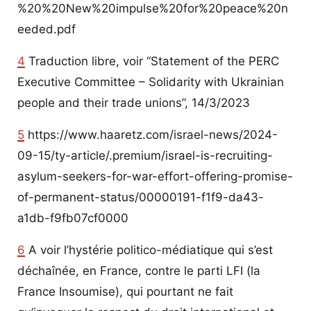
%20%20New%20impulse%20for%20peace%20n
eeded.pdf
4
Traduction libre, voir “Statement of the PERC
Executive Committee – Solidarity with Ukrainian
people and their trade unions”, 14/3/2023
5
https://www.haaretz.com/israel-news/2024-
09-15/ty-article/.premium/israel-is-recruiting-
asylum-seekers-for-war-effort-offering-promise-
of-permanent-status/00000191-f1f9-da43-
a1db-f9fb07cf0000
6
A voir l’hystérie politico-médiatique qui s’est
déchaînée, en France, contre le parti LFI (la
France Insoumise), qui pourtant ne fait