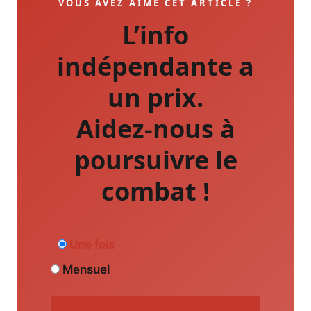
VOUS AVEZ AIMÉ CET ARTICLE ?
L’info
indépendante a
un prix.
Aidez-nous à
poursuivre le
combat !
Une fois
Mensuel