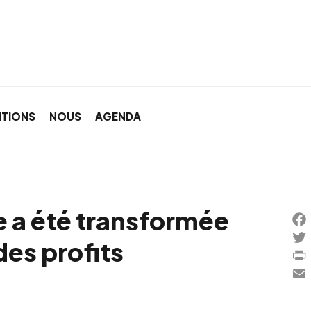
ITIONS
NOUS
AGENDA
 a été transformée
Fa
des profits
Twi
Pri
Ema