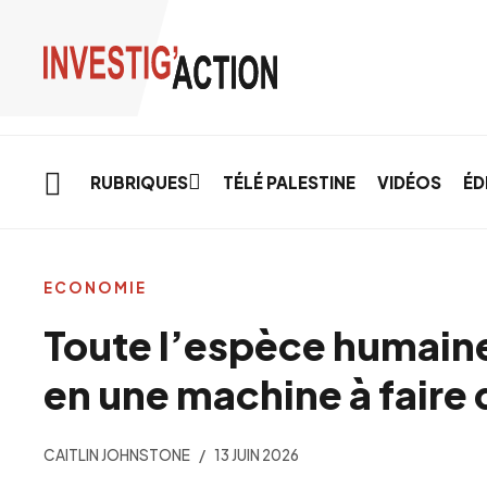
Skip to main content
RUBRIQUES
TÉLÉ PALESTINE
VIDÉOS
ÉD
ECONOMIE
Toute l’espèce humaine
en une machine à faire 
CAITLIN JOHNSTONE
13 JUIN 2026