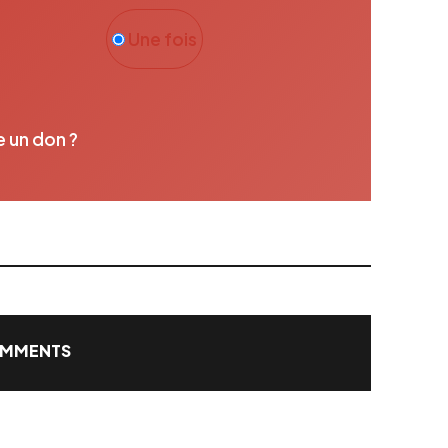
Une fois
e un don ?
MMENTS