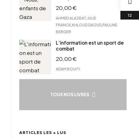
20,00
€
,
AHMED ALAZBAT
JULIE
,
,
FRANCK
KHLOUD DAOUD
PAULINE
BERGER
L’information est un sport de
combat
20,00
€
ADAM BOUITI
TOUS NOS LIVRES
ARTICLES LES + LUS