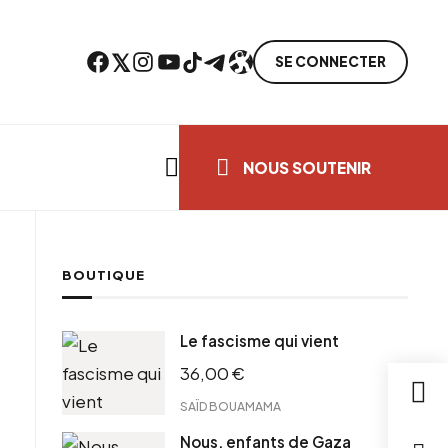
Facebook
Twitter
Instagram
YouTube
TikTok
Telegram
Lien
SE CONNECTER
Search everything...
NOUS SOUTENIR
BOUTIQUE
cebook
Le fascisme qui vient
tter
36,00
€
ntFriendly
il
SAÏD BOUAMAMA
Nous, enfants de Gaza