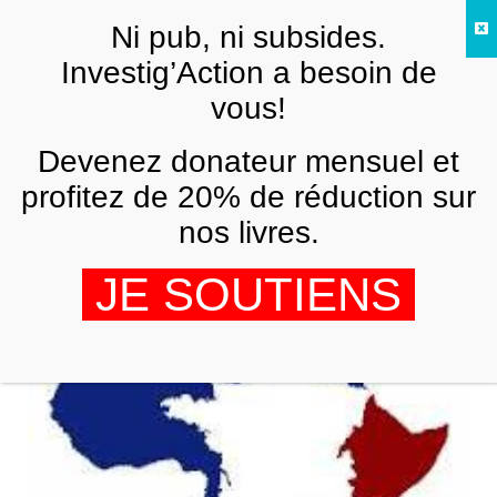
Skip to main content
Ni pub, ni subsides.
FR
Investig’Action a besoin de
vous!
ANALYSES ET TÉMOIGNAGES
Devenez donateur mensuel et
Total et de Margerie : du pétrole et du
gaz couleur de sang
profitez de 20% de réduction sur
nos livres.
RÜDIGER GOEBEL
5 NOVEMBRE 2014
JE SOUTIENS