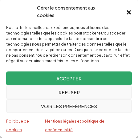
Les opinions exprimées dans les articles publiés
Gérer le consentement aux
sur le site d’Investig’Action n’engagent que le ou
cookies
les auteurs. Les articles publiés par
Pour offrir les meilleures expériences, nous utilisons des
Investig’Action et dont la source indiquée est
technologies telles que les cookies pour stocker et/ou accéder
aux informations des appareils. Le fait de consentir à ces
« Investig’Action » peuvent être reproduits en
technologies nous permettra de traiter des données telles que le
mentionnant la source avec un lien hypertexte
comportement de navigation ou les ID uniques sur ce site. Le fait de
ne pas consentir ou de retirer son consentement peut avoir un effet
renvoyant vers le site original.
Attention
négatif sur certaines caractéristiques et fonctions.
toutefois, les photos ne portant pas la mention
CC (creative commons) ne sont pas libres de
ACCEPTER
droit.
REFUSER
VOIR LES PRÉFÉRENCES
Politique de
Mentions légales et politique de
cookies
confidentialité