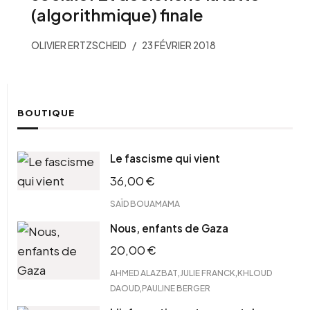
(algorithmique) finale
OLIVIER ERTZSCHEID
23 FÉVRIER 2018
BOUTIQUE
Le fascisme qui vient
36,00
€
SAÏD BOUAMAMA
Nous, enfants de Gaza
20,00
€
,
,
AHMED ALAZBAT
JULIE FRANCK
KHLOUD
,
DAOUD
PAULINE BERGER