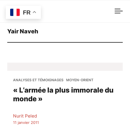
Skip to main content
FR
Yair Naveh
ANALYSES ET TÉMOIGNAGES
MOYEN-ORIENT
« L’armée la plus immorale du
monde »
Nurit Peled
11 janvier 2011