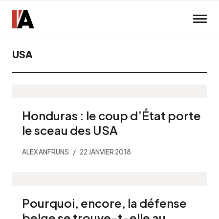
Skip to main content
USA
Honduras : le coup d’État porte
le sceau des USA
ALEX ANFRUNS
22 JANVIER 2018
Pourquoi, encore, la défense
belge se trouve-t-elle au