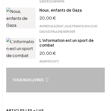
SAÏD BOUAMAMA
Nous, enfants de Gaza
20,00
€
,
,
AHMED ALAZBAT
JULIE FRANCK
KHLOUD
,
DAOUD
PAULINE BERGER
L’information est un sport de
combat
20,00
€
ADAM BOUITI
TOUS NOS LIVRES
ARTICLES LES + LUS