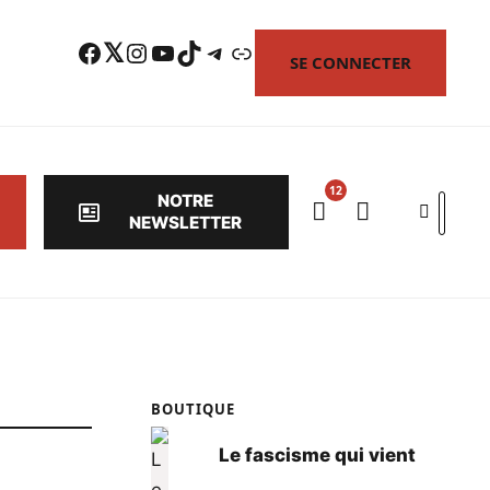
Facebook
Twitter
Instagram
YouTube
TikTok
Telegram
Lien
SE CONNECTER
NOTRE
Search
NEWSLETTER
BOUTIQUE
Le fascisme qui vient