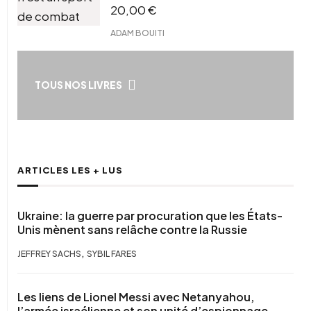
20,00
€
ADAM BOUITI
TOUS NOS LIVRES
ARTICLES LES + LUS
Ukraine: la guerre par procuration que les États-
Unis mènent sans relâche contre la Russie
,
JEFFREY SACHS
SYBIL FARES
Les liens de Lionel Messi avec Netanyahou,
l’armée israélienne et son unité d’espionnage