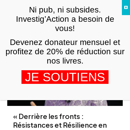
Skip to main content
Ni pub, ni subsides.
FR
Investig’Action a besoin de
vous!
Psychologie de la libération
Devenez donateur mensuel et
profitez de 20% de réduction sur
nos livres.
JE SOUTIENS
« Derrière les fronts :
Résistances et Résilience en