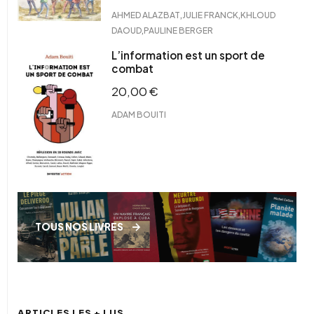
,
,
AHMED ALAZBAT
JULIE FRANCK
KHLOUD
,
DAOUD
PAULINE BERGER
L’information est un sport de
combat
20,00
€
ADAM BOUITI
TOUS NOS LIVRES
ARTICLES LES + LUS