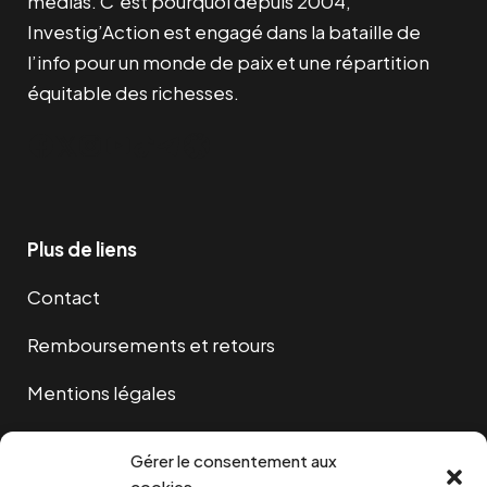
médias. C’est pourquoi depuis 2004,
Investig’Action est engagé dans la bataille de
l’info pour un monde de paix et une répartition
équitable des richesses.
Facebook
Twitter
Instagram
YouTube
TikTok
Telegram
Lien
Plus de liens
Contact
Remboursements et retours
Mentions légales
Cookies
Gérer le consentement aux
cookies