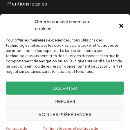
Mentions légales
Cookies
Gérer le consentement aux
cookies
Pour offrir les meilleures expériences, nous utilisons des
NOUS SOUTENIR
technologies telles que les cookies pour stocker et/ou accéder
aux informations des appareils. Le fait de consentir à ces
technologies nous permettra de traiter des données telles que le
NOTRE NEWSLETTER
comportement de navigation ou les ID uniques sur ce site. Le fait de
ne pas consentir ou de retirer son consentement peut avoir un effet
négatif sur certaines caractéristiques et fonctions.
ACCEPTER
REFUSER
Depuis 2004, INVESTIG’ACTION /
Comprendre le monde
VOIR LES PRÉFÉRENCES
pour le changer
Espagnol
Politique de
Mentions légales et politique de
English