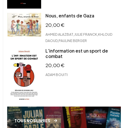
Nous, enfants de Gaza
20,00
€
,
,
AHMED ALAZBAT
JULIE FRANCK
KHLOUD
,
DAOUD
PAULINE BERGER
L’information est un sport de
combat
20,00
€
ADAM BOUITI
TOUS NOS LIVRES