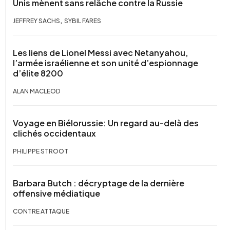
Unis mènent sans relâche contre la Russie
,
JEFFREY SACHS
SYBIL FARES
Les liens de Lionel Messi avec Netanyahou,
l’armée israélienne et son unité d’espionnage
d’élite 8200
ALAN MACLEOD
Voyage en Biélorussie: Un regard au-delà des
clichés occidentaux
PHILIPPE STROOT
Barbara Butch : décryptage de la dernière
offensive médiatique
CONTRE ATTAQUE