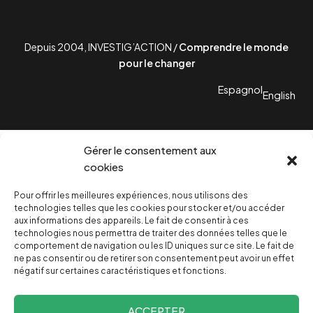
Depuis 2004, INVESTIG’ACTION /
Comprendre le monde
pour le changer
Espagnol
English
Ni pub, ni subsides. Investig’Action
Gérer le consentement aux
cookies
a besoin de vous!
Pour offrir les meilleures expériences, nous utilisons des
technologies telles que les cookies pour stocker et/ou accéder
Devenez donateur mensuel et
aux informations des appareils. Le fait de consentir à ces
technologies nous permettra de traiter des données telles que le
comportement de navigation ou les ID uniques sur ce site. Le fait de
profitez de 20% de réduction sur
ne pas consentir ou de retirer son consentement peut avoir un effet
négatif sur certaines caractéristiques et fonctions.
nos livres.
ACCEPTER