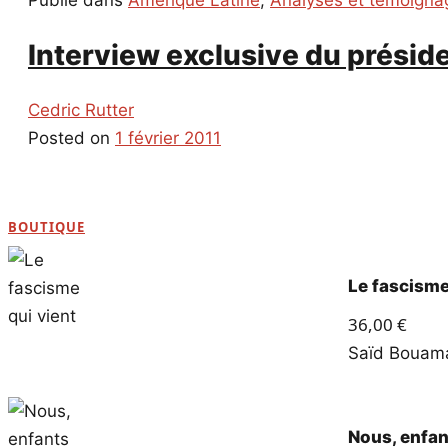
Publié dans
Amérique Latine
,
Analyses et témoigna
Interview exclusive du préside
Cedric Rutter
Posted on
1 février 2011
BOUTIQUE
Le fascisme
36,00
€
Saïd Boua
Nous, enfan