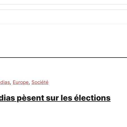
édias
,
Europe
,
Société
ias pèsent sur les élections