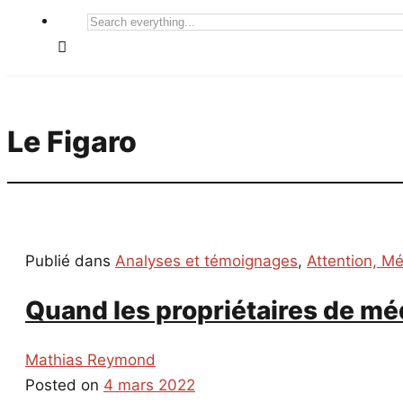
Search
everything...
Le Figaro
Publié dans
Analyses et témoignages
,
Attention, M
Quand les propriétaires de méd
Mathias Reymond
Posted on
4 mars 2022