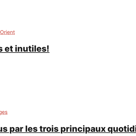
Orient
 et inutiles!
ges
s par les trois principaux quotid