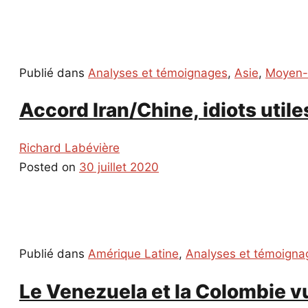
Publié dans
Analyses et témoignages
,
Asie
,
Moyen-
Accord Iran/Chine, idiots utiles
Richard Labévière
Posted on
30 juillet 2020
Publié dans
Amérique Latine
,
Analyses et témoigna
Le Venezuela et la Colombie vu