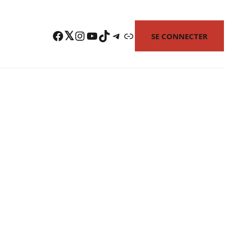
Facebook
Twitter
Instagram
YouTube
TikTok
Telegram
Lien
SE CONNECTER