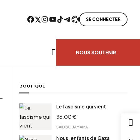
Facebook
Twitter
Instagram
YouTube
TikTok
Telegram
Lien
SE CONNECTER
Search everything...
NOUS SOUTENIR
BOUTIQUE
Le fascisme qui vient
36,00
€
SAÏD BOUAMAMA
Nous, enfants de Gaza