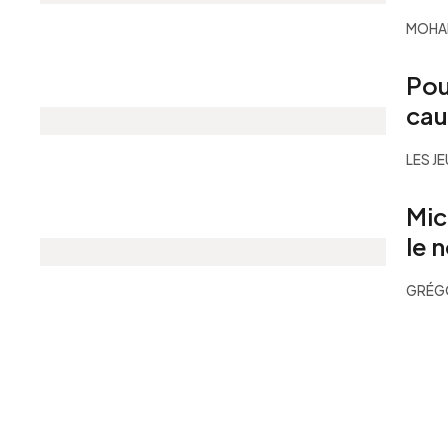
MOHAM
Pou
cau
LES J
Mic
le 
GRÉGO