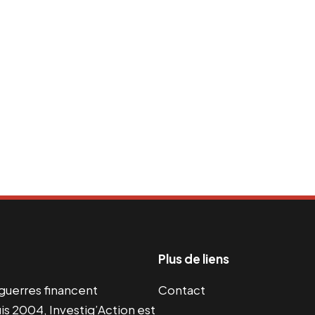
Plus de liens
s guerres financent
Contact
s 2004, Investig’Action est