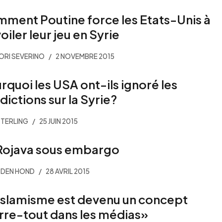
ment Poutine force les Etats-Unis à
oiler leur jeu en Syrie
RI SEVERINO
2 NOVEMBRE 2015
rquoi les USA ont-ils ignoré les
dictions sur la Syrie?
STERLING
25 JUIN 2015
Rojava sous embargo
 DEN HOND
28 AVRIL 2015
islamisme est devenu un concept
rre-tout dans les médias»