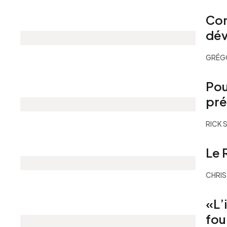
Com
dév
GRÉGO
Pou
pré
RICK 
Le 
CHRIS
«L’
fou