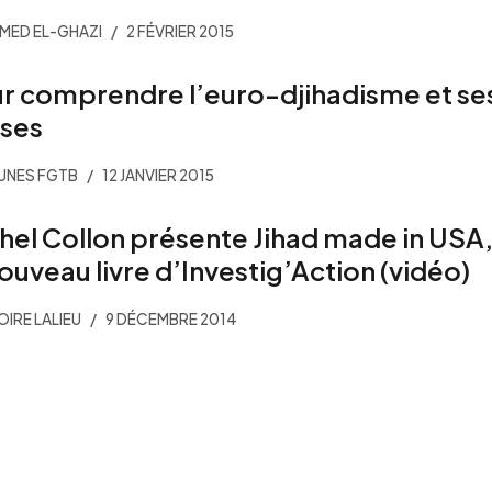
ED EL-GHAZI
2 FÉVRIER 2015
r comprendre l’euro-djihadisme et se
ses
EUNES FGTB
12 JANVIER 2015
hel Collon présente Jihad made in USA
nouveau livre d’Investig’Action (vidéo)
IRE LALIEU
9 DÉCEMBRE 2014