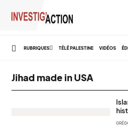
Skip to main content
RUBRIQUES
TÉLÉ PALESTINE
VIDÉOS
ÉD
Jihad made in USA
Isl
his
GRÉGO