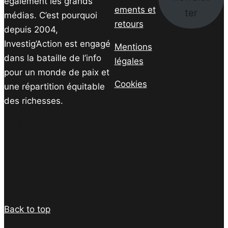
également les grands
ements et
ter
médias. C’est pourquoi
retours
depuis 2004,
Investig’Action est engagé
Mentions
dans la bataille de l’info
légales
pour un monde de paix et
Cookies
une répartition équitable
des richesses.
Facebook
Twitter
Instagram
YouTube
TikTok
Telegram
Lien
Facebook
Twitter
PrintFriendly
Email
Back to top