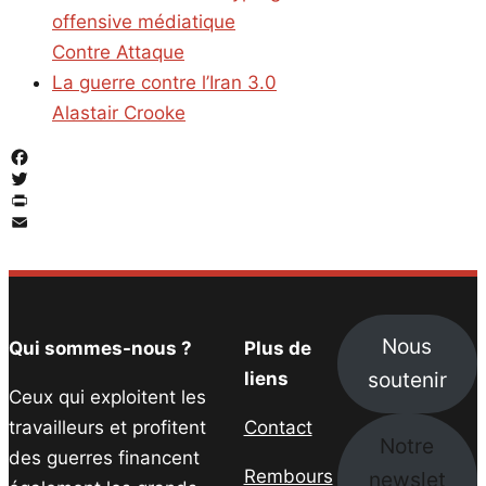
offensive médiatique
Contre Attaque
La guerre contre l’Iran 3.0
Alastair Crooke
Facebook
Twitter
PrintFriendly
Email
Nous
Qui sommes-nous ?
Plus de
soutenir
liens
Ceux qui exploitent les
travailleurs et profitent
Contact
Notre
des guerres financent
Rembours
newslet