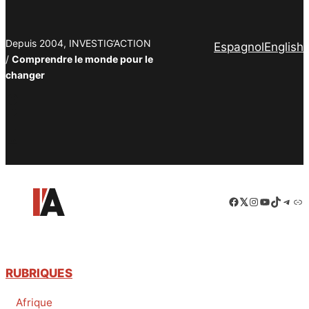
Depuis 2004, INVESTIG’ACTION
Espagnol
English
/
Comprendre le monde pour le
changer
Facebook
Twitter
PrintFriendly
Email
Facebook
LinkedIn
Instagram
YouTube
TikTok
Tele
Lie
RUBRIQUES
Afrique