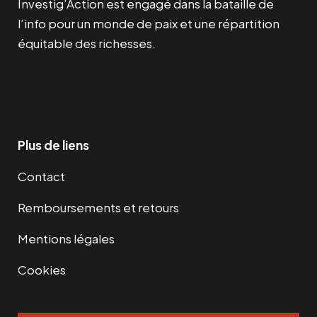
Investig’Action est engagé dans la bataille de
l’info pour un monde de paix et une répartition
équitable des richesses.
Facebook
Twitter
Instagram
YouTube
TikTok
Telegram
Lien
Plus de liens
Contact
Remboursements et retours
Mentions légales
Cookies