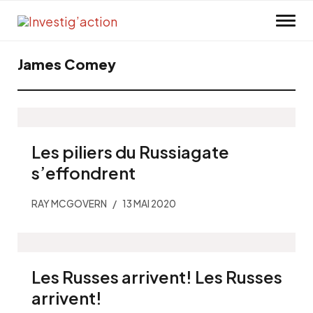
Skip to main content
James Comey
Les piliers du Russiagate
s’effondrent
RAY MCGOVERN
13 MAI 2020
Les Russes arrivent! Les Russes
arrivent!